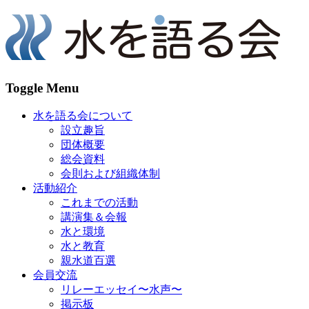
Toggle Menu
水を語る会について
設立趣旨
団体概要
総会資料
会則および組織体制
活動紹介
これまでの活動
講演集＆会報
水と環境
水と教育
親水道百選
会員交流
リレーエッセイ〜水声〜
掲示板