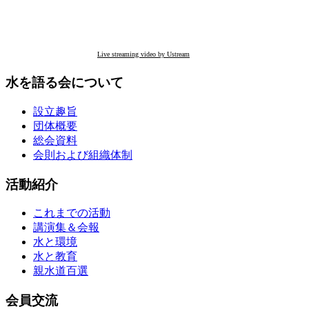
Live streaming video by Ustream
水を語る会について
設立趣旨
団体概要
総会資料
会則および組織体制
活動紹介
これまでの活動
講演集＆会報
水と環境
水と教育
親水道百選
会員交流