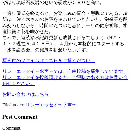
やはり琉球石灰岩のせいで硬度が２８０と高い。
一通り儀式を終えると、お楽しみの直会・懇親会である。場
所は、佐々木さんのお宅を使わせていただいた。泡盛等を酌
み交わしながら、時間のたつのも忘れ、一年の健康祈願、水
道談義に花を咲かせた。
これで、連続給水記録更新も成就されるでしょう（H21・
１・７現在５,４２５日）。４月から本格的にスタートする
「水を語る会」の発展を祈念いたします。
写真付のファイルはこちらをご覧ください。
リレーエッセイ～水声～では、自由投稿を募集しています。
リレーエッセイを投稿頂ける方、ご興味のある方はお問い合
わせください。
お問い合わせはこちら
Filed under:
リレーエッセイ〜水声〜
Post Comment
Comment