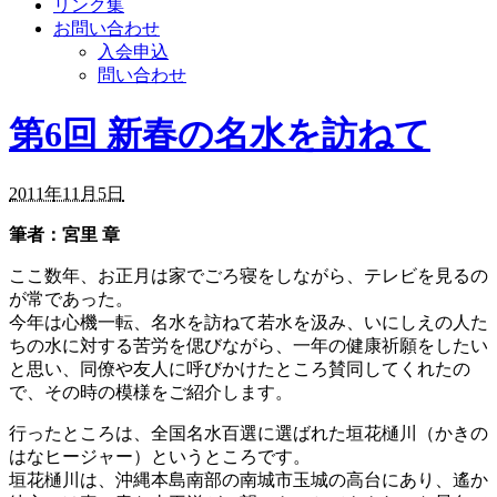
リンク集
お問い合わせ
入会申込
問い合わせ
第6回 新春の名水を訪ねて
2011年11月5日
筆者：宮里 章
ここ数年、お正月は家でごろ寝をしながら、テレビを見るの
が常であった。
今年は心機一転、名水を訪ねて若水を汲み、いにしえの人た
ちの水に対する苦労を偲びながら、一年の健康祈願をしたい
と思い、同僚や友人に呼びかけたところ賛同してくれたの
で、その時の模様をご紹介します。
行ったところは、全国名水百選に選ばれた垣花樋川（かきの
はなヒージャー）というところです。
垣花樋川は、沖縄本島南部の南城市玉城の高台にあり、遙か