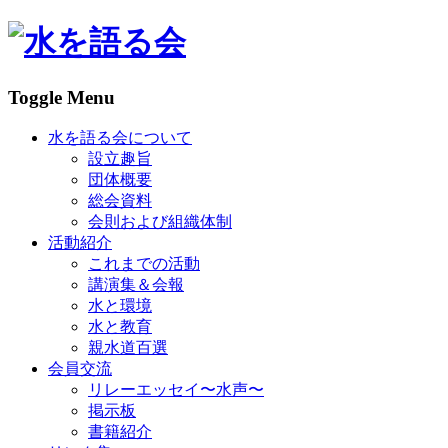
Toggle Menu
水を語る会について
設立趣旨
団体概要
総会資料
会則および組織体制
活動紹介
これまでの活動
講演集＆会報
水と環境
水と教育
親水道百選
会員交流
リレーエッセイ〜水声〜
掲示板
書籍紹介