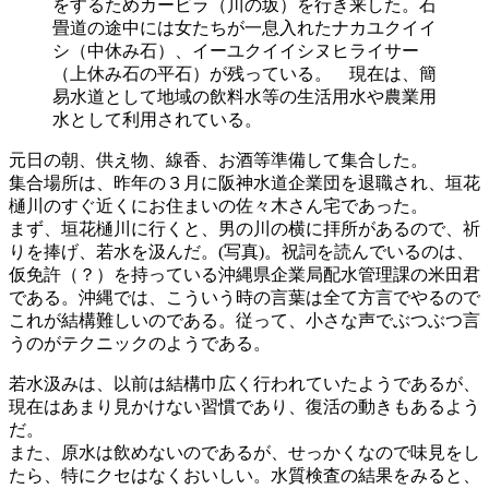
をするためカービラ（川の坂）を行き来した。石
畳道の途中には女たちが一息入れたナカユクイイ
シ（中休み石）、イーユクイイシヌヒライサー
（上休み石の平石）が残っている。 現在は、簡
易水道として地域の飲料水等の生活用水や農業用
水として利用されている。
元日の朝、供え物、線香、お酒等準備して集合した。
集合場所は、昨年の３月に阪神水道企業団を退職され、垣花
樋川のすぐ近くにお住まいの佐々木さん宅であった。
まず、垣花樋川に行くと、男の川の横に拝所があるので、祈
りを捧げ、若水を汲んだ。(写真)。祝詞を読んでいるのは、
仮免許（？）を持っている沖縄県企業局配水管理課の米田君
である。沖縄では、こういう時の言葉は全て方言でやるので
これが結構難しいのである。従って、小さな声でぶつぶつ言
うのがテクニックのようである。
若水汲みは、以前は結構巾広く行われていたようであるが、
現在はあまり見かけない習慣であり、復活の動きもあるよう
だ。
また、原水は飲めないのであるが、せっかくなので味見をし
たら、特にクセはなくおいしい。水質検査の結果をみると、