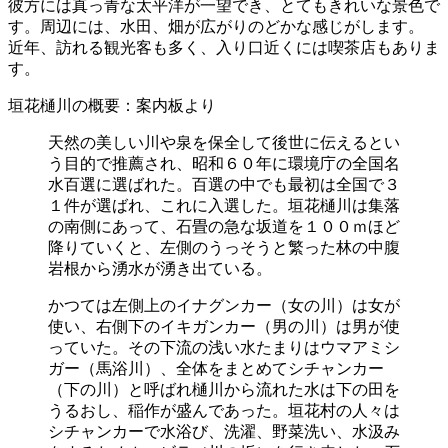
彼方には真っ青な太平洋が一望でき、とてもきれいな景色で
す。周辺には、水田、畑が広がりのどかな感じがします。
近年、訪れる観光客も多く、入り口近くには喫茶店もありま
す。
垣花樋川の概要：案内板より
天然の美しい川や泉を保全して後世に伝えるとい
う目的で推薦され、昭和６０年に環境庁の全国名
水百選に選ばれた。百選の中でも最初は全国で３
１件が選ばれ、これに入選した。垣花樋川は集落
の南側にあって、石畳の急な坂道を１００ｍほど
降りていくと、左側のうっそうと繁った林の中腹
岩根から湧水が湧き出ている。
かつては左側上のイナグンカー（女の川）は女が
使い、右側下のイキガンカー（男の川）は男が使
っていた。その下流の浅い水たまりはウマアミシ
ガー（馬浴川）、全体をまとめてシチャンカー
（下の川）と呼ばれ樋川から流れた水は下の田を
うるおし、稲作が盛んであった。垣花村の人々は
シチャンカーで水浴び、洗濯、野菜洗い、水汲み