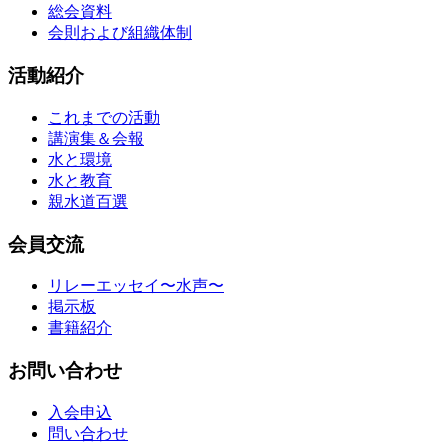
総会資料
会則および組織体制
活動紹介
これまでの活動
講演集＆会報
水と環境
水と教育
親水道百選
会員交流
リレーエッセイ〜水声〜
掲示板
書籍紹介
お問い合わせ
入会申込
問い合わせ