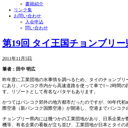
書籍紹介
リンク集
お問い合わせ
入会申込
問い合わせ
第19回 タイ王国チョンブリ
2011年11月5日
筆者：田中 明広
昨年度に工業団地の水事情を調べるため、タイのチョンブリー
にあり、バンコク市内から高速道路を使って車で1～2時間
す。リゾートとして有名なパタヤもあります。
かつてはバンコク郊外の地方都市だったのですが、90年代初
際空港（新バンコク国際空港）が開港し、空港までバンコク
チョンブリー県内には幾つかの工業団地があり、日系企業が
機等、有名企業の看板が立ち並び、工業団地が日本とタイの