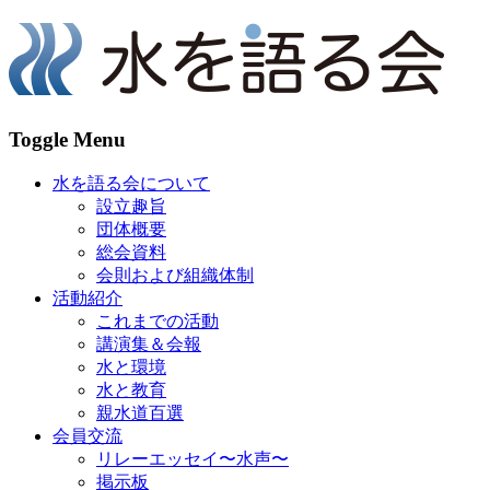
Toggle Menu
水を語る会について
設立趣旨
団体概要
総会資料
会則および組織体制
活動紹介
これまでの活動
講演集＆会報
水と環境
水と教育
親水道百選
会員交流
リレーエッセイ〜水声〜
掲示板