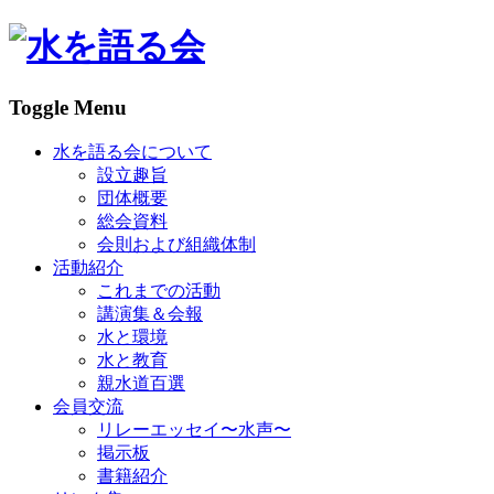
Toggle Menu
水を語る会について
設立趣旨
団体概要
総会資料
会則および組織体制
活動紹介
これまでの活動
講演集＆会報
水と環境
水と教育
親水道百選
会員交流
リレーエッセイ〜水声〜
掲示板
書籍紹介