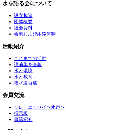
水を語る会について
設立趣旨
団体概要
総会資料
会則および組織体制
活動紹介
これまでの活動
講演集＆会報
水と環境
水と教育
親水道百選
会員交流
リレーエッセイ〜水声〜
掲示板
書籍紹介