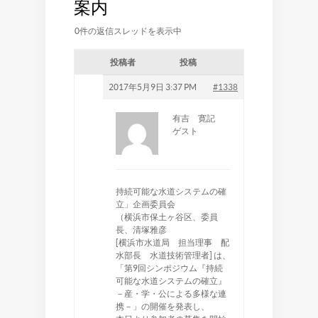
案内
0件の返信スレッドを表示中
投稿者
投稿
2017年5月9日 3:37 PM
#1338
有吉 寛記
ゲスト
持続可能な水道システムの確
立」企画委員会
（横浜市保土ヶ谷区、委員
長、清塚雅彦
[横浜市水道局 担当理事 配
水部長 水道技術管理者] は、
「第9回シンポジウム『持続
可能な水道システムの確立』
－産・学・公による多様な連
携－」の開催を発表し、