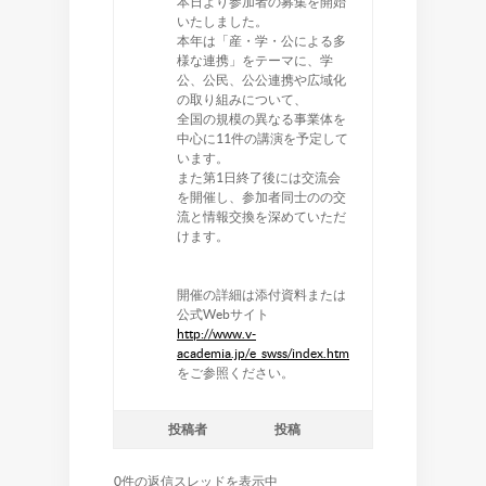
本日より参加者の募集を開始
いたしました。
本年は「産・学・公による多
様な連携」をテーマに、学
公、公民、公公連携や広域化
の取り組みについて、
全国の規模の異なる事業体を
中心に11件の講演を予定して
います。
また第1日終了後には交流会
を開催し、参加者同士のの交
流と情報交換を深めていただ
けます。
開催の詳細は添付資料または
公式Webサイト
http://www.v-
academia.jp/e_swss/index.htm
をご参照ください。
投稿者
投稿
0件の返信スレッドを表示中