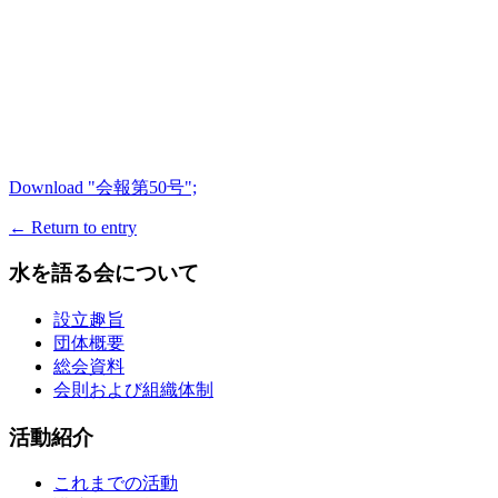
Download "
会報第50号
";
←
Return to entry
水を語る会について
設立趣旨
団体概要
総会資料
会則および組織体制
活動紹介
これまでの活動