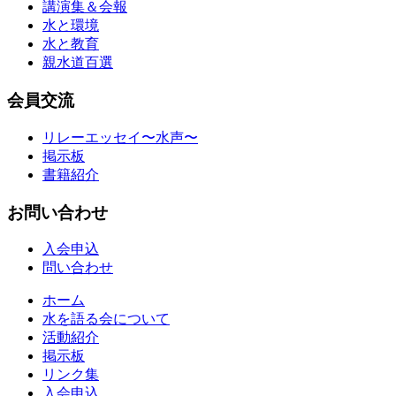
講演集＆会報
水と環境
水と教育
親水道百選
会員交流
リレーエッセイ〜水声〜
掲示板
書籍紹介
お問い合わせ
入会申込
問い合わせ
ホーム
水を語る会について
活動紹介
掲示板
リンク集
入会申込