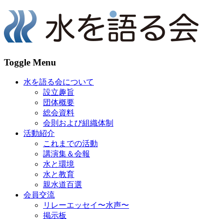
Toggle Menu
水を語る会について
設立趣旨
団体概要
総会資料
会則および組織体制
活動紹介
これまでの活動
講演集＆会報
水と環境
水と教育
親水道百選
会員交流
リレーエッセイ〜水声〜
掲示板