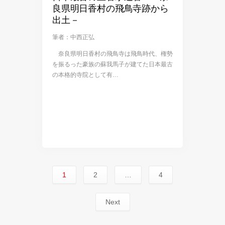
良県明日香村の飛鳥寺跡から
出土－
筆者：中西正弘
奈良県明日香村の飛鳥寺は飛鳥時代、権勢
を振るった豪族の蘇我馬子が建てた日本最古
の本格的寺院として有…
1
2
…
4
Next