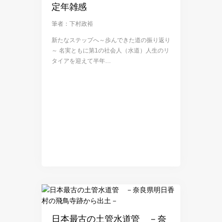
定年雑感
筆者：下村政裕
新たなステップへ～歩んできた道の振り返り
～ 名実ともに第1の社会人（水道）人生のリ
タイアを迎えて半年…
日本最古の土管水道管 －奈