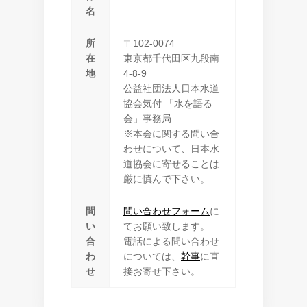
名
所
〒102-0074
在
東京都千代田区九段南
地
4-8-9
公益社団法人日本水道
協会気付 「水を語る
会」事務局
※本会に関する問い合
わせについて、日本水
道協会に寄せることは
厳に慎んで下さい。
問
問い合わせフォーム
に
い
てお願い致します。
合
電話による問い合わせ
わ
については、
幹事
に直
せ
接お寄せ下さい。