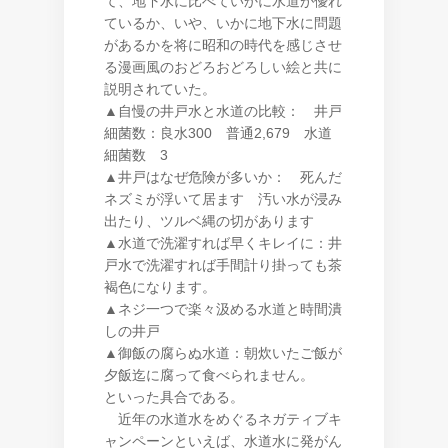
て、地下水に比べていかに水道が優れ
ているか、いや、いかに地下水に問題
があるかを将に昭和の時代を感じさせ
る漫画風のおどろおどろしい絵と共に
説明されていた。
▲自慢の井戸水と水道の比較： 井戸
細菌数：良水300 普通2,679 水道
細菌数 3
▲井戸はなぜ危険が多いか： 死んだ
ネズミが浮いて居ます 汚い水が浸み
出たり、ツルベ縄の切があります
▲水道で洗濯すれば早くキレイに：井
戸水で洗濯すれば手間計り掛っても茶
褐色になります。
▲ネジ一つで楽々汲める水道と時間潰
しの井戸
▲御飯の腐らぬ水道：朝炊いたご飯が
夕飯迄に腐って食べられません。
といった具合である。
近年の水道水をめぐるネガティブキ
ャンペーンといえば、水道水に発がん