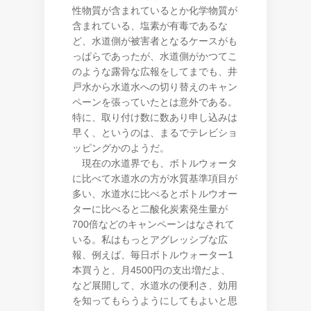
性物質が含まれているとか化学物質が
含まれている、塩素が有毒であるな
ど、水道側が被害者となるケースがも
っぱらであったが、水道側がかつてこ
のような露骨な広報をしてまでも、井
戸水から水道水への切り替えのキャン
ペーンを張っていたとは意外である。
特に、取り付け数に数あり申し込みは
早く、というのは、まるでテレビショ
ッピングかのようだ。
現在の水道界でも、ボトルウォータ
に比べて水道水の方が水質基準項目が
多い、水道水に比べるとボトルウオー
ターに比べると二酸化炭素発生量が
700倍などのキャンペーンはなされて
いる。私はもっとアグレッシブな広
報、例えば、毎日ボトルウォーター1
本買うと、月4500円の支出増だよ、
など展開して、水道水の便利さ、効用
を知ってもらうようにしてもよいと思