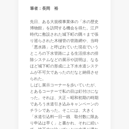
筆者：長岡 裕
先日、ある大規模事業体の「水の歴史
博物館」を訪問する機会を得た。江戸
時代に敷設された城下町の隅々まで張
り巡らされた木樋管の管路網や、当時
「悪水路」と呼ばれていた現在でいう
ところの下水管路による生活排水の排
除システムなどの展示や説明は、なる
ほど城下町の形成に上下水水道システ
ムが不可欠であったのだなと納得させ
られた。
しばし展示コーナーを歩いていたが、
とあるコーナーで私の目は釘付けにな
った。それは、大正～昭和初期の時期
であろう水道引き込みキャンペーンの
チラシであった。そこには、大きく
「水道引込料一日一銭 取付数に限あ
り申込は早く」と書かれ、それに続い